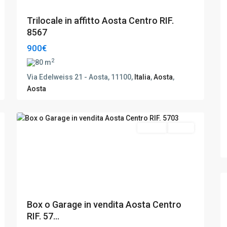
Trilocale in affitto Aosta Centro RIF.
8567
900€
2
80 m
Via Edelweiss 21 - Aosta, 11100,
Italia
,
Aosta
,
Aosta
Aosta
,
6
Aosta
Vendita
Ottimo
Box o Garage in vendita Aosta Centro
RIF. 57...