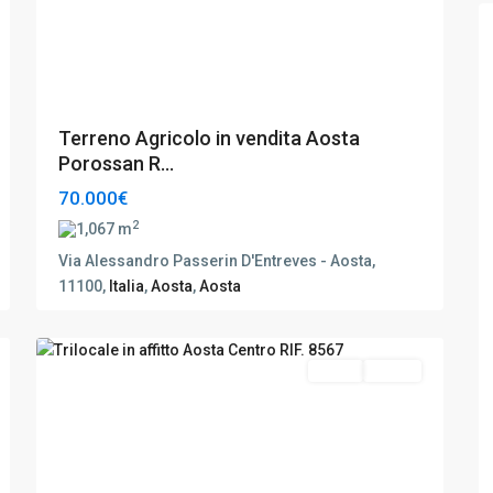
Terreno Agricolo in vendita Aosta
Porossan R...
70.000€
2
1,067 m
Via Alessandro Passerin D'Entreves - Aosta,
11100,
Italia
,
Aosta
,
Aosta
Aosta
,
13
Aosta
Affitto
Ottimo