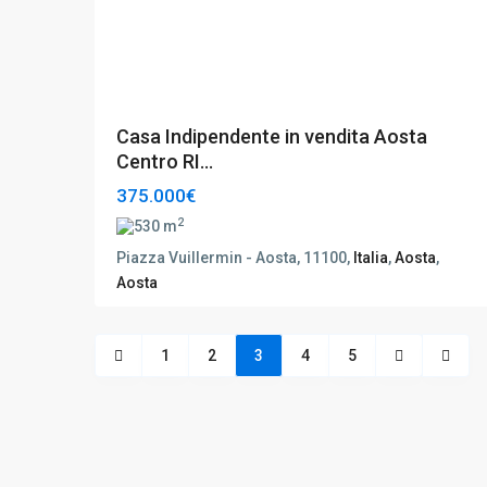
Casa Indipendente in vendita Aosta
Centro RI...
375.000€
2
530 m
Piazza Vuillermin - Aosta, 11100,
Italia
,
Aosta
,
Aosta
1
2
3
4
5