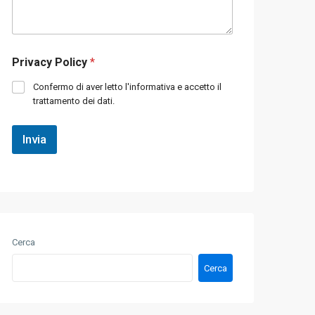
v
e
i
r
i
o
l
d
Privacy Policy
*
t
i
u
t
Confermo di aver letto l'informativa e accetto il
o
e
trattamento dei dati.
m
l
e
e
s
f
Invia
s
o
a
n
g
o
g
*
i
o
*
Cerca
Cerca