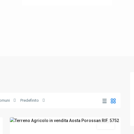
omuni
Predefinito
Aosta
,
21
Aosta
Vendita