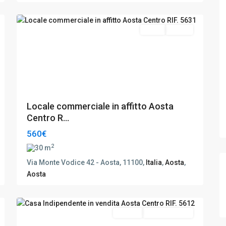
13
Aosta
Affitto
Buono
Locale commerciale in affitto Aosta
Centro R...
560€
2
30 m
Via Monte Vodice 42 - Aosta, 11100,
Italia
,
Aosta
,
Aosta
Aosta
,
21
Aosta
Vendita
Da Ristrutturare