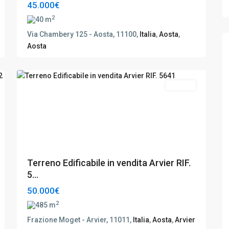
45.000€
2
40 m
Via Chambery 125 - Aosta, 11100,
Italia
,
Aosta
,
Aosta
Arvier
,
7
Aosta
Vendita
Terreno Edificabile in vendita Arvier RIF.
5...
50.000€
2
485 m
Frazione Moget - Arvier, 11011,
Italia
,
Aosta
,
Arvier
Aosta
,