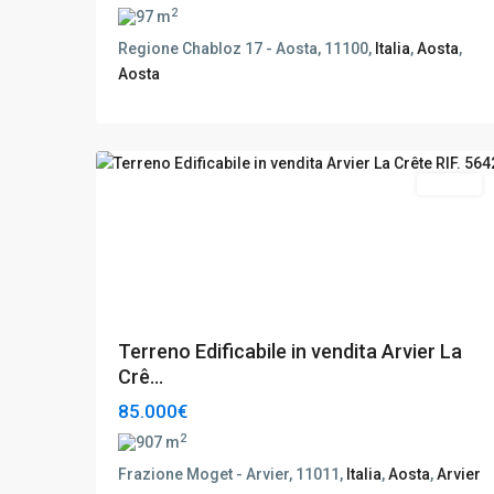
2
97 m
Regione Chabloz 17 - Aosta, 11100,
Italia
,
Aosta
,
Aosta
Arvier
,
7
Aosta
Vendita
Terreno Edificabile in vendita Arvier La
Crê...
85.000€
2
907 m
Frazione Moget - Arvier, 11011,
Italia
,
Aosta
,
Arvier
Aosta
,