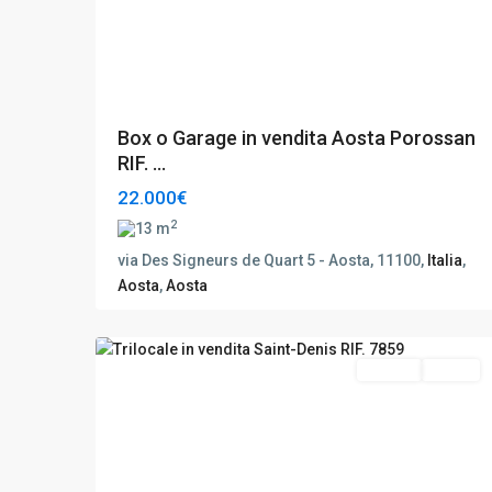
Box o Garage in vendita Aosta Porossan
RIF. ...
22.000€
2
13 m
via Des Signeurs de Quart 5 - Aosta, 11100,
Italia
,
Saint-
Aosta
,
Aosta
Denis
,
21
Aosta
Vendita
Ottimo