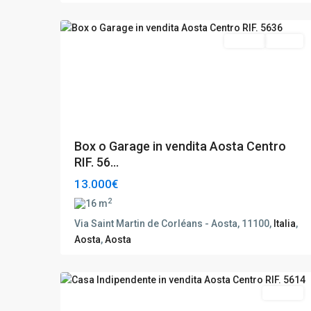
9
Aosta
Vendita
Buono
Box o Garage in vendita Aosta Centro
RIF. 56...
13.000€
2
16 m
Via Saint Martin de Corléans - Aosta, 11100,
Italia
,
Aosta
,
Aosta
Aosta
,
21
Aosta
Vendita