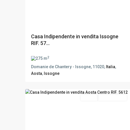
Casa Indipendente in vendita Issogne
RIF. 57...
2
275 m
Domanie de Chantery - Issogne, 11020,
Italia
,
Aosta
,
Issogne
Aosta
,
21
Aosta
Vendita
Da Ristrutturare