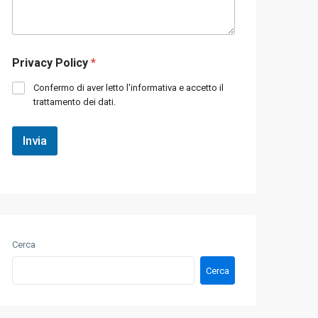
v
e
i
r
i
o
l
d
Privacy Policy
*
t
i
u
t
Confermo di aver letto l'informativa e accetto il
o
e
trattamento dei dati.
m
l
e
e
s
f
Invia
s
o
a
n
g
o
g
*
i
o
*
Cerca
Cerca