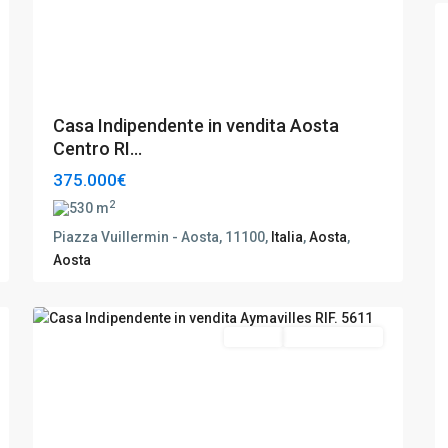
Casa Indipendente in vendita Aosta
Centro RI...
375.000€
2
530 m
Piazza Vuillermin - Aosta, 11100,
Italia
,
Aosta
,
Aosta
Aymavilles
,
14
Aosta
Vendita
Da Ristrutturare