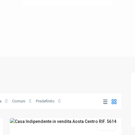
a
Comuni
Predefinito
Aosta
,
21
Aosta
Vendita