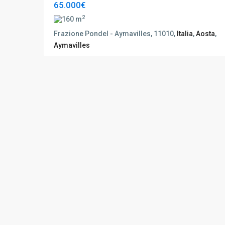
65.000€
2
160 m
Frazione Pondel - Aymavilles, 11010,
Italia
,
Aosta
,
Aymavilles