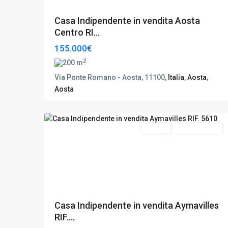
Casa Indipendente in vendita Aosta
Centro RI...
155.000€
2
200 m
Via Ponte Romano - Aosta, 11100,
Italia
,
Aosta
,
Aosta
Aymavilles
,
13
Aosta
Vendita
Da Ristrutturare
Casa Indipendente in vendita Aymavilles
RIF....