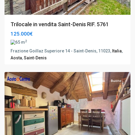
Trilocale in vendita Saint-Denis RIF. 5761
125.000€
2
65 m
Frazione Goillaz Superiore 14 - Saint-Denis, 11023,
Italia
,
Aosta
,
Saint-Denis
Quart
,
Aosta
Vendita
Buono