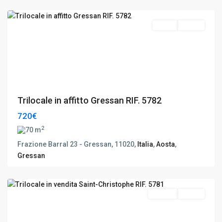
Aosta
Affitto
Buono
Trilocale in affitto Gressan RIF. 5782
720€
2
70 m
Frazione Barral 23 - Gressan, 11020,
Italia
,
Aosta
,
Saint-
Gressan
Christophe
,
Aosta
Vendita
Buono