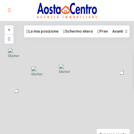
La mia posizione
Schermo intero
Prev
Avanti
2
5