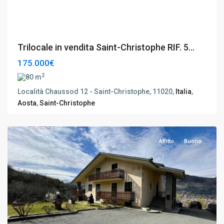
Trilocale in vendita Saint-Christophe RIF. 5...
175.000€
2
80 m
Località Chaussod 12 - Saint-Christophe, 11020,
Italia
,
Aosta
,
Saint-Christophe
Charvensod
,
Aosta
Affitto
Buono