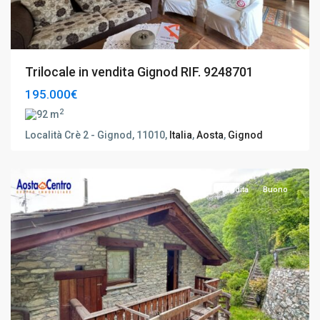
Trilocale in vendita Gignod RIF. 9248701
195.000€
2
92 m
Saint-
Località Crè 2 - Gignod, 11010,
Italia
,
Aosta
,
Gignod
Denis
,
Aosta
Vendita
Buono