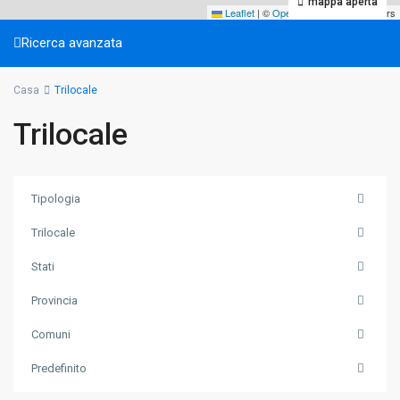
mappa aperta
Leaflet
|
©
OpenStreetMap
contributors
Ricerca avanzata
Casa
Trilocale
Trilocale
Tipologia
Trilocale
Stati
Provincia
Comuni
Predefinito
Gressan
,