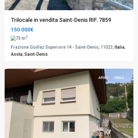
Trilocale in vendita Saint-Denis RIF. 7859
150.000€
2
73 m
Frazione Goillaz Superiore 14 - Saint-Denis, 11023,
Italia
,
Aosta
,
Saint-Denis
Aosta
,
Aosta
Affitto
Ottimo