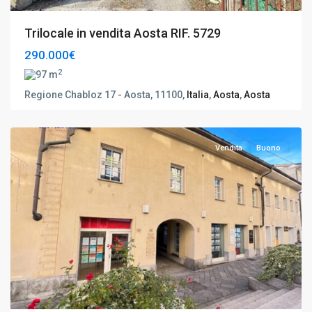
Trilocale in vendita Aosta RIF. 5729
290.000€
2
97 m
Regione Chabloz 17 - Aosta, 11100,
Italia
,
Aosta
,
Aosta
Aosta
,
Aosta
Vendita
Buono