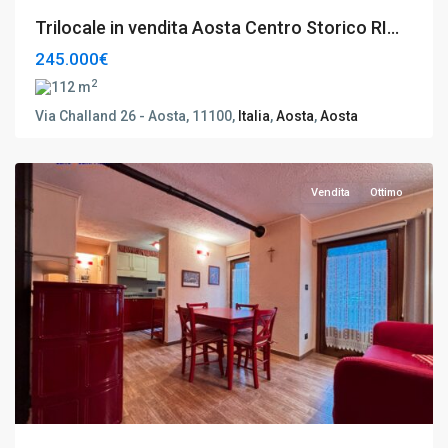
Trilocale in vendita Aosta Centro Storico RI...
245.000€
2
112 m
Via Challand 26 - Aosta, 11100,
Italia
,
Aosta
,
Aosta
Morgex
,
Aosta
Vendita
Ottimo