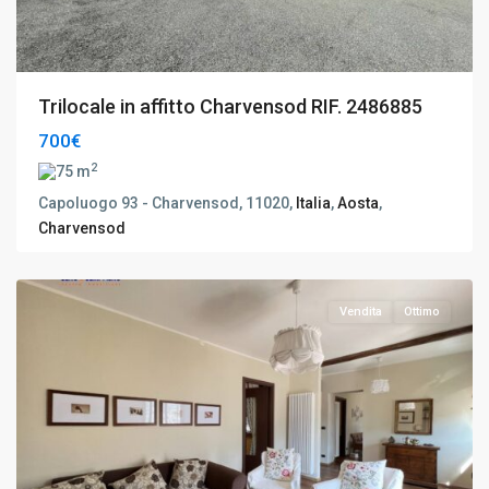
Trilocale in affitto Charvensod RIF. 2486885
700€
2
75 m
Capoluogo 93 - Charvensod, 11020,
Italia
,
Aosta
,
Charvensod
Gignod
,
Aosta
Vendita
Ottimo