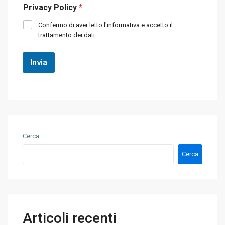
Privacy Policy
*
t
i
u
t
Confermo di aver letto l'informativa e accetto il
o
e
trattamento dei dati.
m
l
e
e
s
f
Invia
s
o
a
n
g
o
g
*
i
o
*
Cerca
Cerca
Articoli recenti