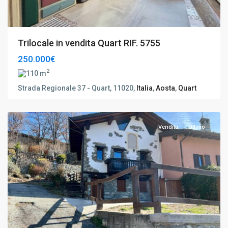
Trilocale in vendita Quart RIF. 5755
250.000€
2
110 m
Saint-
Strada Regionale 37 - Quart, 11020,
Italia
,
Aosta
,
Quart
Denis
,
Aosta
Vendita
Ottimo