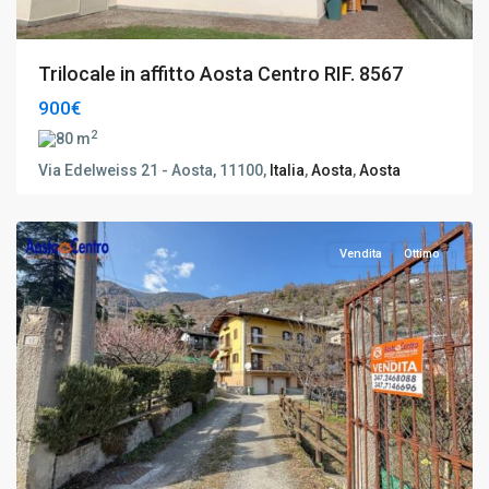
Trilocale in affitto Aosta Centro RIF. 8567
900€
2
80 m
Via Edelweiss 21 - Aosta, 11100,
Italia
,
Aosta
,
Aosta
Aosta
,
Aosta
Vendita
Ottimo