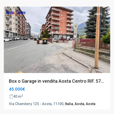
Aosta
Vendita
Ottimo
Box o Garage in vendita Aosta Centro RIF. 57...
45.000€
2
40 m
Via Chambery 125 - Aosta, 11100,
Italia
,
Aosta
,
Aosta
Aosta
,
Aosta