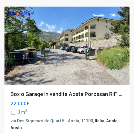
Aosta
Vendita
Ottimo
Box o Garage in vendita Aosta Porossan RIF. ...
22.000€
2
13 m
via Des Signeurs de Quart 5 - Aosta, 11100,
Italia
,
Aosta
,
Aosta
Aosta
,