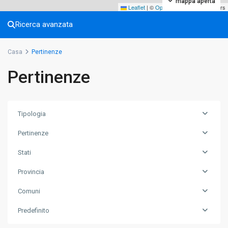
mappa aperta
Leaflet
|
©
OpenStreetMap
contributors
Ricerca avanzata
Casa
Pertinenze
Pertinenze
Tipologia
Pertinenze
Stati
Provincia
Comuni
Predefinito
Aosta
,