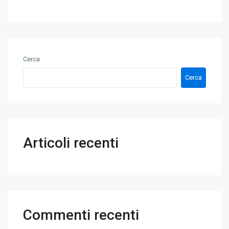
g
o
g
*
i
o
*
Cerca
Cerca
Articoli recenti
Commenti recenti