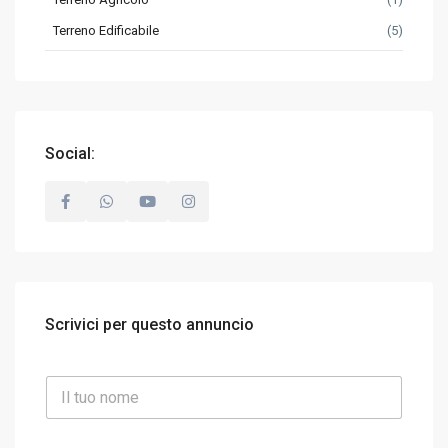
Terreno Edificabile
(5)
Social:
Scrivici per questo annuncio
N
o
m
e