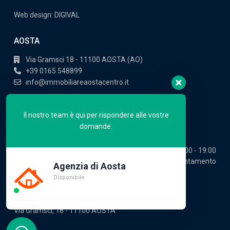
Web design: DIGIVAL
AOSTA
Via Gramsci 18 - 11100 AOSTA (AO)
+39 0165 548899
info@immobiliareaostacentro.it
Trovaci su maps
Il nostro team è qui per rispondere alle vostre
domande.
ORARIO:
Lun - Ven
09:00 - 19:00
Sab
09:00 - 12:30 / su appuntamento
Agenzia di Aosta
Disponibile
Immobiliare Aosta Centro S.a.s.
di Ciano Graziella & C.
Via Gramsci, 18 - 11100 AOSTA