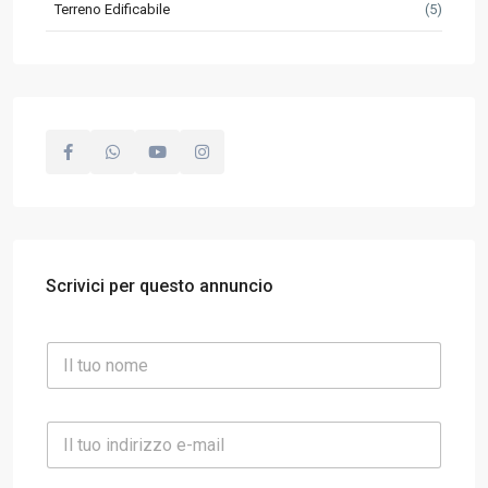
Terreno Edificabile
(5)
Scrivici per questo annuncio
N
o
m
e
E
*
m
a