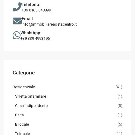
Telefono:
+39 0165 548899
Email:
info@immobiliareaostacentro.it
WhatsApp:
+39 339 4993196
Categorie
Residenziale
(41)
Villetta bifamiliare
(1)
Casa indipendente
(5)
Baita
(1)
Bilocale
(5)
Trilocale
(11)