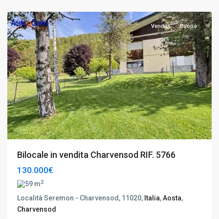
Aosta
Vendita
Buono
Bilocale in vendita Charvensod RIF. 5766
130.000€
2
59 m
Località Seremon - Charvensod, 11020,
Italia
,
Aosta
,
Charvensod