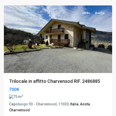
Aosta
Affitto
Buono
Trilocale in affitto Charvensod RIF. 2486885
700€
2
75 m
Capoluogo 93 - Charvensod, 11020,
Italia
,
Aosta
,
Charvensod
Charvensod
,