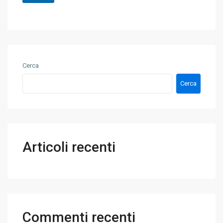
a
n
g
o
g
*
i
o
*
Cerca
Cerca
Articoli recenti
Commenti recenti