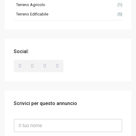
Terreno Agricolo
(1)
Terreno Edificabile
(5)
Social:
Scrivici per questo annuncio
N
o
m