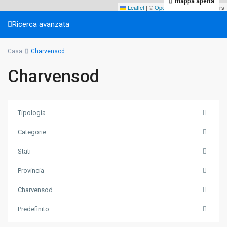
mappa aperta
Leaflet
|
©
OpenStreetMap
contributors
Ricerca avanzata
Casa
Charvensod
Charvensod
Tipologia
Categorie
Stati
Provincia
Charvensod
Predefinito
Charvensod
,