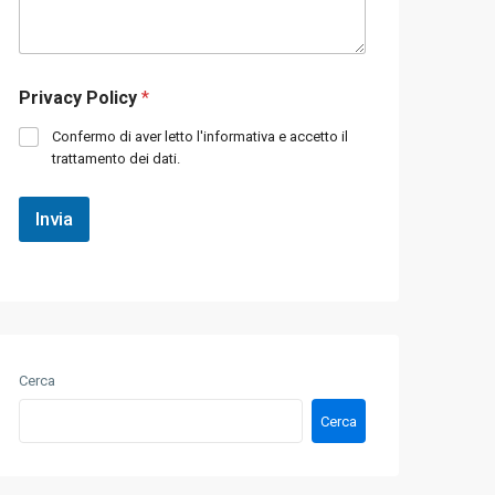
v
e
i
r
i
o
l
d
Privacy Policy
*
t
i
u
t
Confermo di aver letto l'informativa e accetto il
o
e
trattamento dei dati.
m
l
e
e
s
f
Invia
s
o
a
n
g
o
g
*
i
o
*
Cerca
Cerca