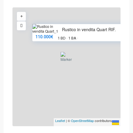
Rustico in vendita Quart RIF.
110.000€
1 BD
1 BA
·
·
Leaflet
|
©
OpenStreetMap
contributors