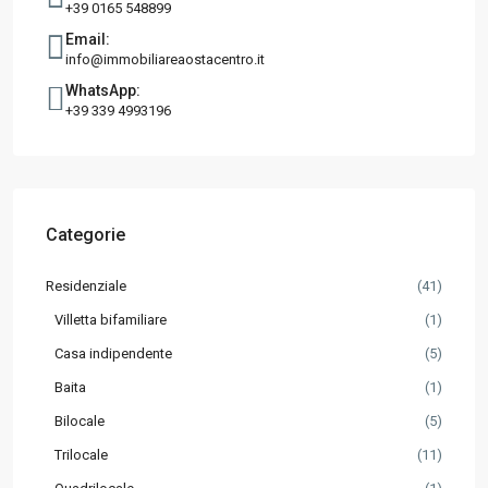
+39 0165 548899
Email:
info@immobiliareaostacentro.it
WhatsApp:
+39 339 4993196
Categorie
Residenziale
(41)
Villetta bifamiliare
(1)
Casa indipendente
(5)
Baita
(1)
Bilocale
(5)
Trilocale
(11)