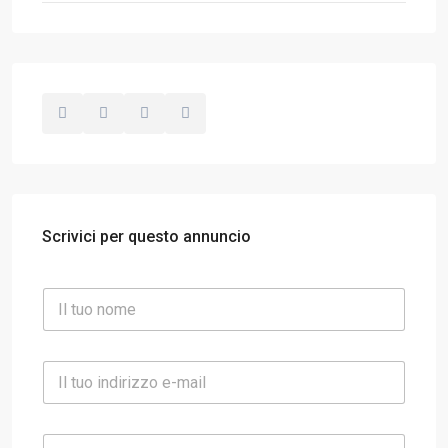
Scrivici per questo annuncio
N
o
m
e
E
*
m
a
i
I
l