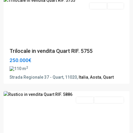
Vendita
Buono
Trilocale in vendita Quart RIF. 5755
250.000€
2
110 m
Strada Regionale 37 - Quart, 11020,
Italia
,
Aosta
,
Quart
Quart
,
Aosta
Vendita
Da Ristrutturare