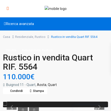
Ricerca avanzata
Casa
Residenziale
,
Rustico
Rustico in vendita Quart RIF. 5564
,
Vendita
Residenziale
Rustico
Rustico in vendita Quart
RIF. 5564
110.000€
Buignod 11 - Quart,
Aosta
,
Quart
Condividi
Stampa
Da ristrutturare
Previous
Previou