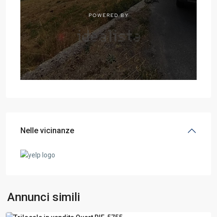
Nelle vicinanze
Quart
,
Annunci simili
Aosta