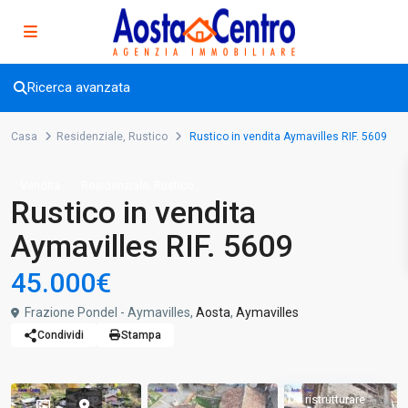
Ricerca avanzata
Casa
Residenziale
,
Rustico
Rustico in vendita Aymavilles RIF. 5609
,
Vendita
Residenziale
Rustico
Rustico in vendita
Aymavilles RIF. 5609
45.000€
Frazione Pondel - Aymavilles,
Aosta
,
Aymavilles
Condividi
Stampa
Da ristrutturare