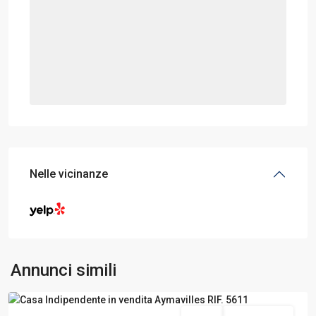
Nelle vicinanze
Aymavilles
,
Annunci simili
Aosta
Vendita
Da Ristrutturare