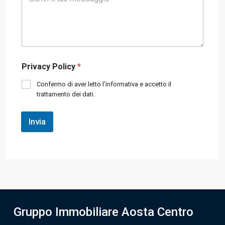
c
n
r
u
i
m
v
e
i
r
i
o
l
d
Privacy Policy
*
t
i
u
t
Confermo di aver letto l'informativa e accetto il
o
e
trattamento dei dati.
m
l
e
e
s
f
Invia
s
o
a
n
g
o
g
*
i
o
*
Gruppo Immobiliare Aosta Centro