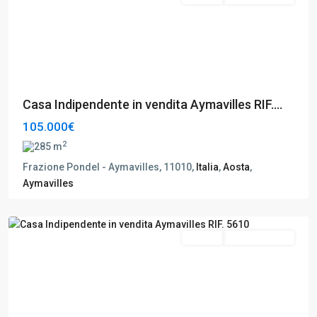
Casa Indipendente in vendita Aymavilles RIF....
105.000€
2
285 m
Frazione Pondel - Aymavilles, 11010,
Italia
,
Aosta
,
Aymavilles
Aymavilles
,
Aosta
Vendita
Da Ristrutturare