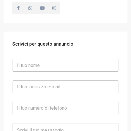
Scrivici per questo annuncio
N
o
m
e
E
*
m
a
i
I
l
l
*
t
u
S
o