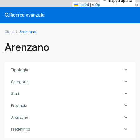
mappa aperta
Leaflet
|
©
OpenStreetMap
contributors
Ricerca avanzata
Casa
Arenzano
Arenzano
Tipologia
Categorie
Stati
Provincia
Arenzano
Predefinito